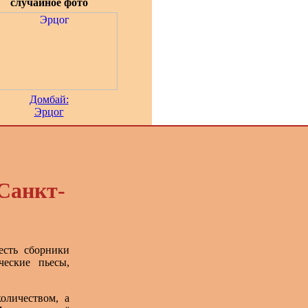
случайное фото
Домбай:
Эрцог
Санкт-
есть сборники
ческие пьесы,
оличеством, а