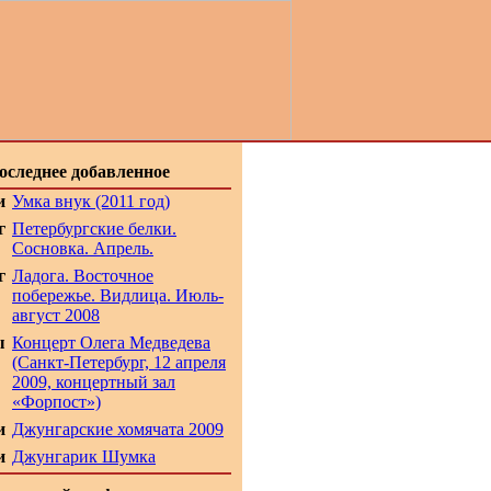
оследнее добавленное
и
Умка внук (2011 год)
г
Петербургские белки.
Сосновка. Апрель.
г
Ладога. Восточное
побережье. Видлица. Июль-
август 2008
ы
Концерт Олега Медведева
(Санкт-Петербург, 12 апреля
2009, концертный зал
«Форпост»)
и
Джунгарские хомячата 2009
и
Джунгарик Шумка