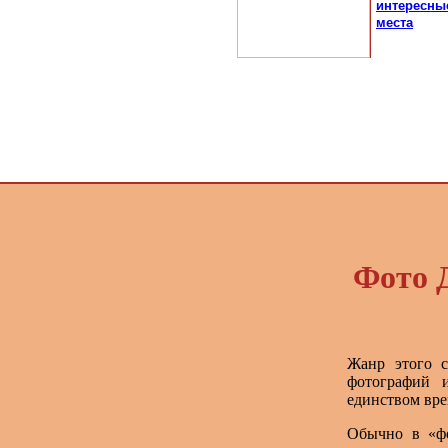
интересны
места
Фото 
Жанр этого с
фотографий и
единством вре
Обычно в «фо