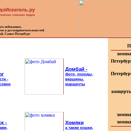
доИскатель.ру
 поисках хороших видов
ном пейзажные,
ов и достопримечательностей
ай, Санкт-Петербург
П
хомяк
Петербур
Домбай -
рг
Петербур
фото, походы,
сти -
вершины,
совки
маршруты
концерт
хомяк
хомяк
к -
Хомяки
ажи,
а также кошки,