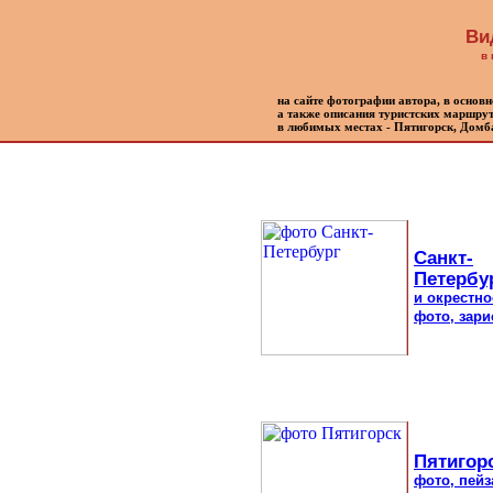
Ви
в
на сайте фотографии автора, в основ
а также описания туристских маршрут
в любимых местах - Пятигорск, Домб
Санкт-
Петербу
и окрестно
фото, зари
Пятигорс
фото, пейз