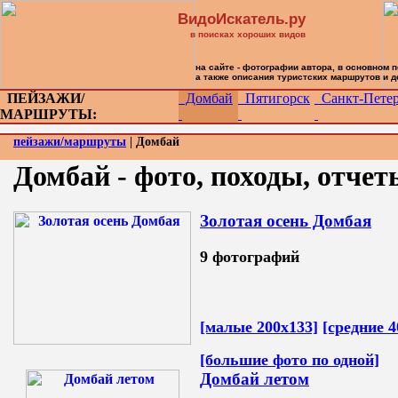
ВидоИскатель.ру
в поисках хороших видов
на сайте - фотографии автора, в основном 
а также описания туристских маршрутов и 
ПЕЙЗАЖИ/
Домбай
Пятигорск
Санкт-Петер
МАРШРУТЫ:
пейзажи/маршруты
| Домбай
Домбай - фото, походы, отчет
Золотая осень Домбая
9 фотографий
[малые 200х133]
[средние 4
[большие фото по одной]
Домбай летом