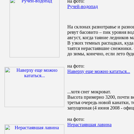
на фото:
Ручей-водопад
На склонах разнотравье и разноц
ревут басовито – пик уровня во
август, когда таяние ледников 
В узких темных распадках, куда
таятся нерастаявшие снежники.
до зимы, конечно, если лето бу
на фото:
Наверху еще можно кататься...
...хотя снег мокроват.
Высота примерно 3200, почти 
третья очередь новой канатки, т
запущенная (4 июня 2008 - офи
на фото:
Нерастаявшая лавина