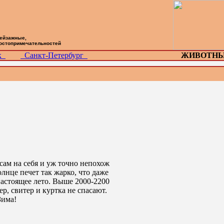
пейзажные,
достопримечательностей
ск
Санкт-Петербург
ЖИВОТНЫ
сам на себя и уж точно непохож
олнце печет так жарко, что даже
 настоящее лето. Выше 2000-2200
ер, свитер и куртка не спасают.
Зима!