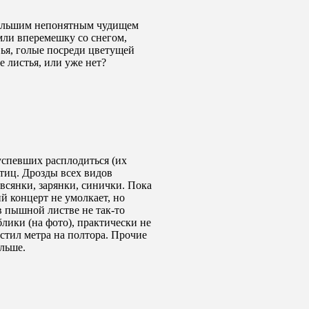
 большим непонятным чудищем
мли вперемешку со снегом,
ья, голые посреди цветущей
 листья, или уже нет?
успевших расплодиться (их
птиц. Дрозды всех видов
всянки, зарянки, синички. Пока
й концерт не умолкает, но
в пышной листве не так-то
блики (на фото), практически не
устил метра на полтора. Прочие
льше.