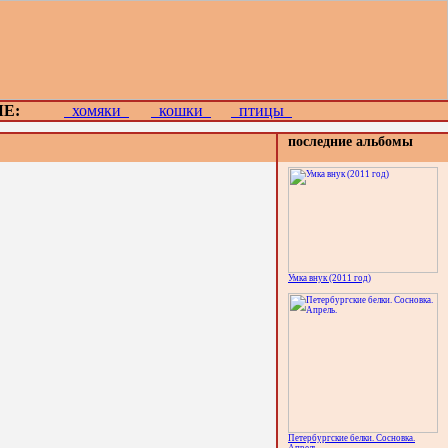
Е:
хомяки
кошки
птицы
последние альбомы
Умка внук (2011 год)
Петербургские белки. Сосновка.