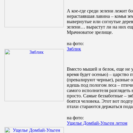
А кое-где среди зелени лежит
нерастаявшая лавина – комья зе
вывернутые или согнутые дерев
зелени… вырастут ли на них еще
Мрачноватое зрелище.
на фото:
Зяблик
Вместо мышей и белок, еще не 
время будет осенью) – царство 
(превалируют черные), разные о
идешь под пологом леса – птичи
самого исполнителя разглядеть 
просто. Самые беззаботные – зя
боятся человека. Этот вот подп
птахи стараются держаться пода
на фото:
Ущелье Домбай-Ульген летом