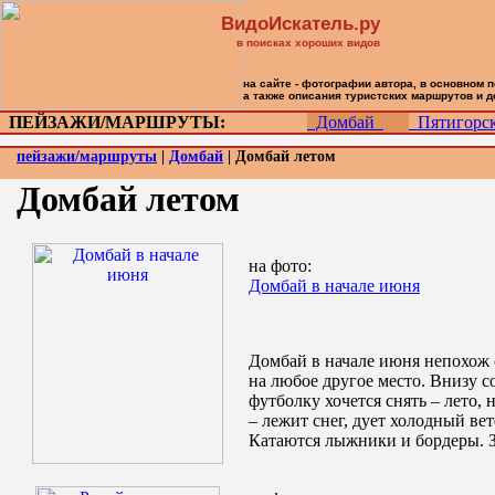
ВидоИскатель.ру
в поисках хороших видов
на сайте - фотографии автора, в основном 
а также описания туристских маршрутов и 
ПЕЙЗАЖИ/МАРШРУТЫ:
Домбай
Пятигор
пейзажи/маршруты
|
Домбай
| Домбай летом
Домбай летом
на фото:
Домбай в начале июня
Домбай в начале июня непохож 
на любое другое место. Внизу с
футболку хочется снять – лето,
– лежит снег, дует холодный вет
Катаются лыжники и бордеры. 