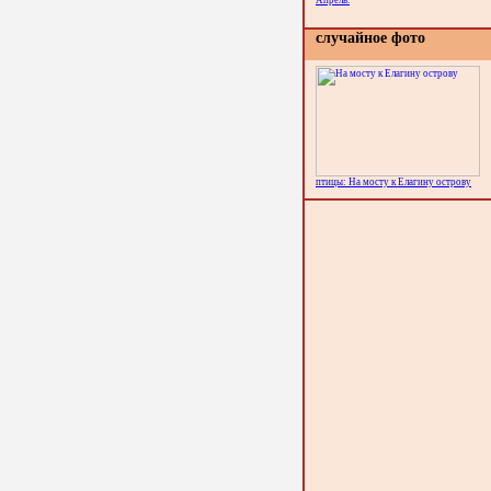
Апрель.
случайное фото
птицы: На мосту к Елагину острову