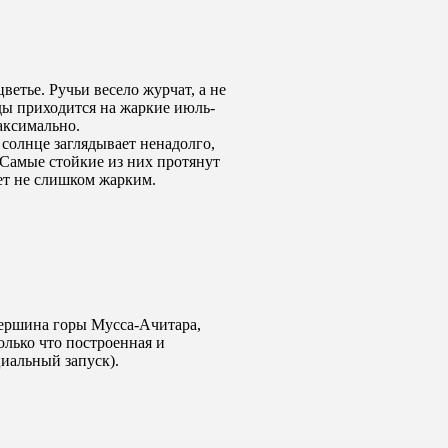
ветье. Ручьи весело журчат, а не
ды приходится на жаркие июль-
максимально.
 солнце заглядывает ненадолго,
 Самые стойкие из них протянут
дет не слишком жарким.
вершина горы Мусса-Ачитара,
олько что построенная и
циальный запуск).