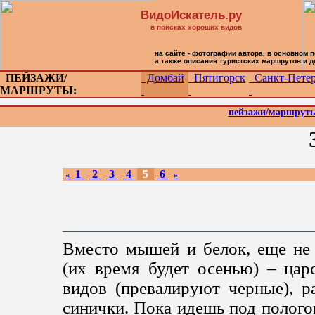
ВидоИскатель.ру
в поисках хороших видов
на сайте - фотографии автора, в основном 
а также описания туристских маршрутов и 
ПЕЙЗАЖИ/
Домбай
Пятигорск
Санкт-Петер
МАРШРУТЫ:
пейзажи/маршрут
1
2
3
4
5
6
«
»
Вместо мышей и белок, еще не
(их время будет осенью) – цар
видов (превалируют черные), ра
синички. Пока идешь под полого