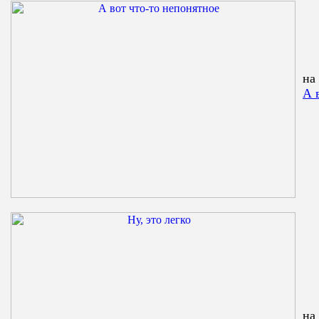
на
А 
на