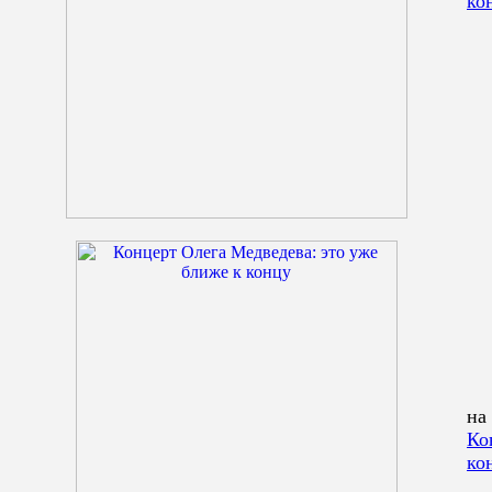
ко
на
Ко
ко