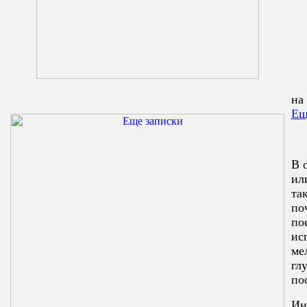
на
Ещ
В 
ил
та
по
по
ис
ме
гл
по
Ин