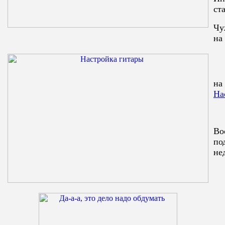
ст
Чу
на
на
На
Во
по
не