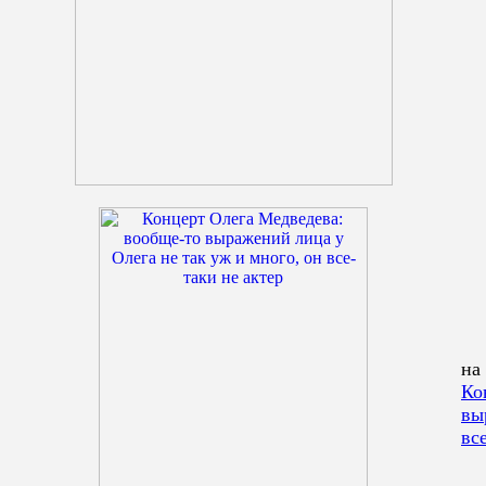
на
Ко
вы
вс