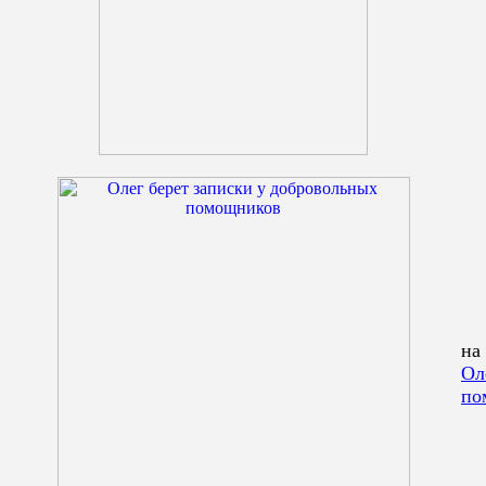
на
Ол
по