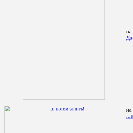
на
Да
на
..