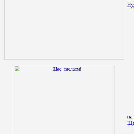
Ну
на
Ща