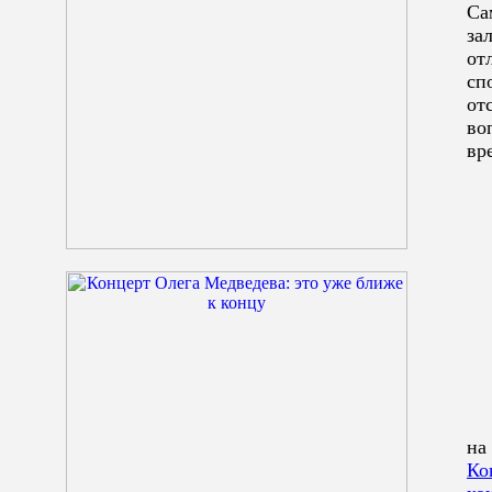
Са
за
от
сп
от
во
вр
на
Ко