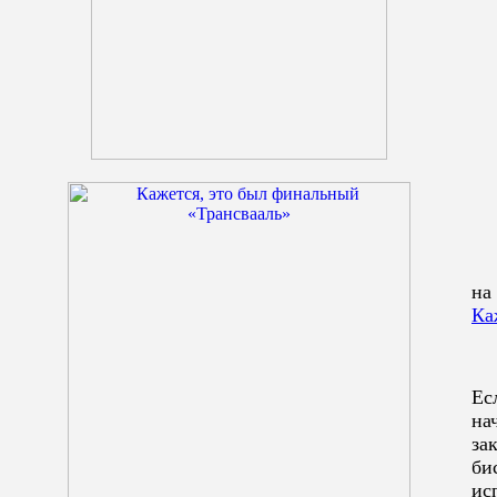
на
Ка
Ес
на
за
би
ис