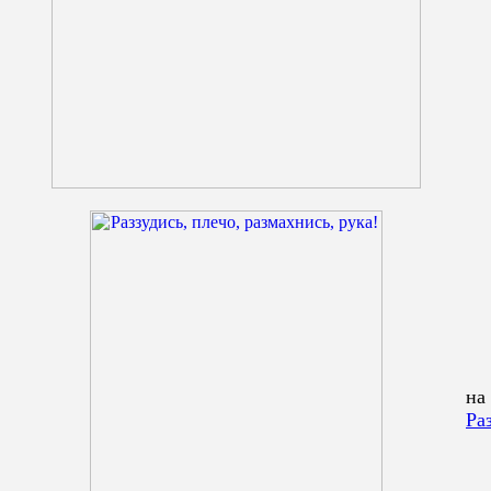
на
Ра