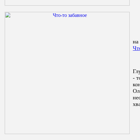
на
Чт
Гл
- 
ко
Ол
не
хв