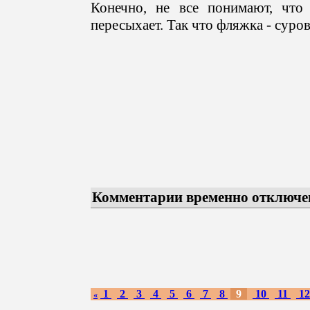
Конечно, не все понимают, что
пересыхает. Так что фляжка - суро
Комментарии временно отключе
1
2
3
4
5
6
7
8
9
10
11
1
«