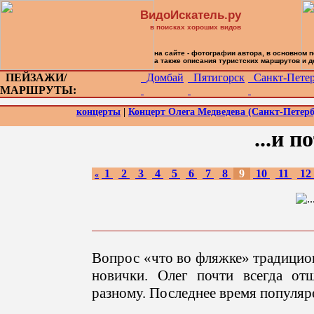
ВидоИскатель.ру
в поисках хороших видов
на сайте - фотографии автора, в основном 
а также описания туристских маршрутов и 
ПЕЙЗАЖИ/
Домбай
Пятигорск
Санкт-Петер
МАРШРУТЫ:
концерты
|
Концерт Олега Медведева (Санкт-Петербу
...и п
1
2
3
4
5
6
7
8
9
10
11
12
«
Вопрос «что во фляжке» традицио
новички. Олег почти всегда отш
разному. Последнее время популяре