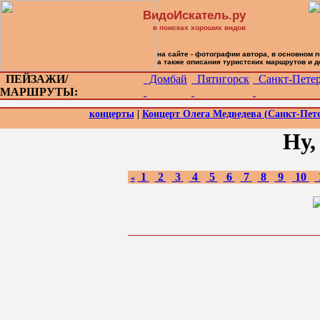
ВидоИскатель.ру
в поисках хороших видов
на сайте - фотографии автора, в основном 
а также описания туристских маршрутов и 
ПЕЙЗАЖИ/
Домбай
Пятигорск
Санкт-Петер
МАРШРУТЫ:
концерты
|
Концерт Олега Медведева (Санкт-Пете
Ну,
1
2
3
4
5
6
7
8
9
10
«