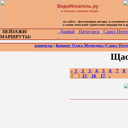
ВидоИскатель.ру
в поисках хороших видов
на сайте - фотографии автора, в основном 
а также описания туристских маршрутов и 
ПЕЙЗАЖИ/
Домбай
Пятигорск
Санкт-Петер
МАРШРУТЫ:
концерты
|
Концерт Олега Медведева (Санкт-Петер
Щас
1
2
3
4
5
6
7
8
«
14
15
16
17
»