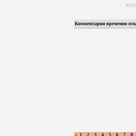
КО
Комментарии временно от
1
2
3
4
5
6
7
8
«