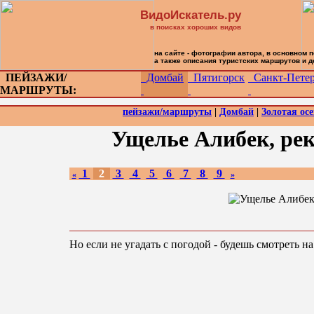
ВидоИскатель.ру
в поисках хороших видов
на сайте - фотографии автора, в основном 
а также описания туристских маршрутов и 
ПЕЙЗАЖИ/
Домбай
Пятигорск
Санкт-Петер
МАРШРУТЫ:
пейзажи/маршруты
|
Домбай
|
Золотая ос
Ущелье Алибек, рек
1
2
3
4
5
6
7
8
9
«
»
Но если не угадать с погодой - будешь смотреть н