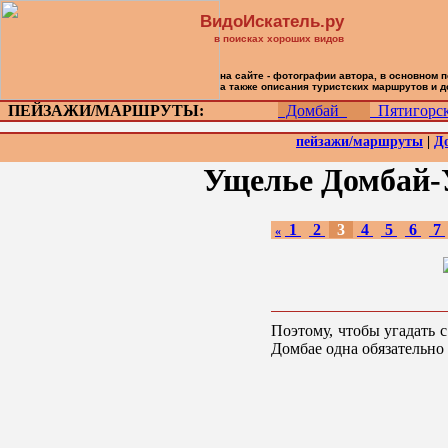
ВидоИскатель.ру
в поисках хороших видов
на сайте - фотографии автора, в основном 
а также описания туристских маршрутов и 
ПЕЙЗАЖИ/МАРШРУТЫ:
Домбай
Пятигор
пейзажи/маршруты
|
Д
Ущелье Домбай-У
1
2
3
4
5
6
7
«
Поэтому, чтобы угадать с
Домбае одна обязательно 