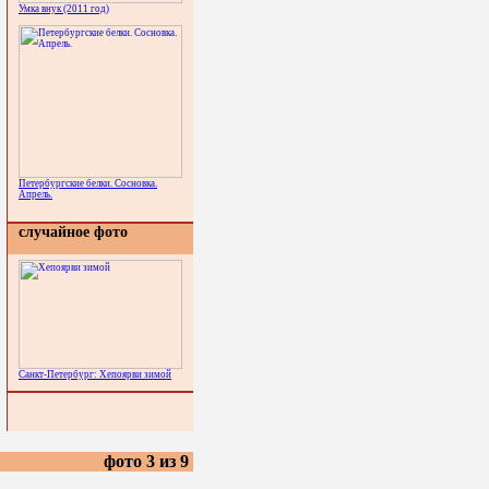
Умка внук (2011 год)
Петербургские белки. Сосновка.
Апрель.
случайное фото
Санкт-Петербург: Хепоярви зимой
фото 3 из 9