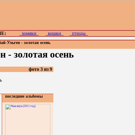
Е:
хомяки
кошки
птицы
й-Ульген - золотая осень
 - золотая осень
фото 3 из 9
последние альбомы