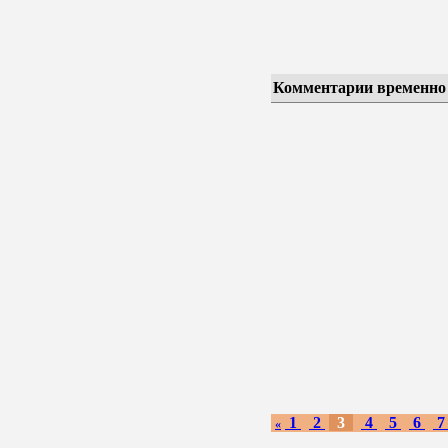
Комментарии временно
1
2
3
4
5
6
«