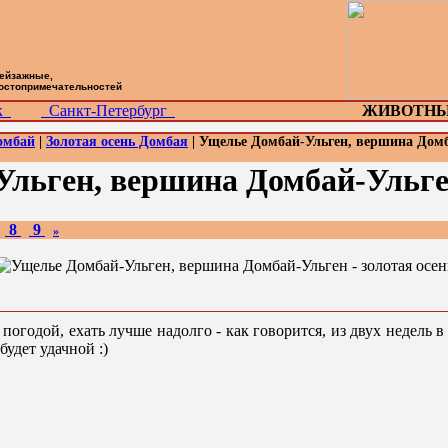
пейзажные,
достопримечательностей
ск
Санкт-Петербург
ЖИВОТНЫ
омбай
|
Золотая осень Домбая
| Ущелье Домбай-Ульген, вершина Домба
льген, вершина Домбай-Ульген
8
9
»
 погодой, ехать лучше надолго - как говорится, из двух недель в
будет удачной :)