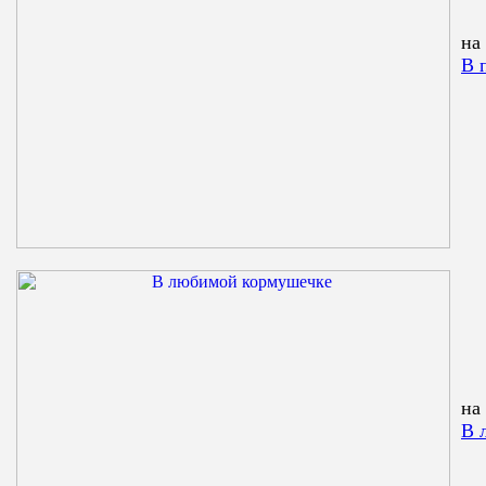
на
В 
на
В 