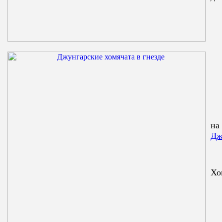
на
Дж
Хо