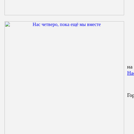
на
На
Го