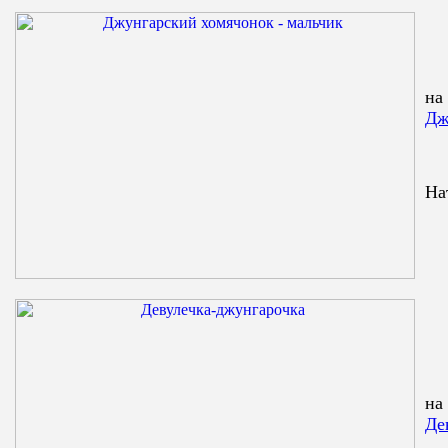
на
Дж
На
на
Де