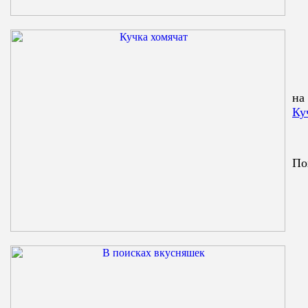
на
Ку
По