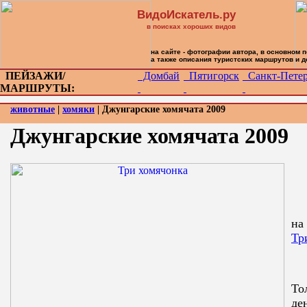
ВидоИскатель.ру
в поисках хороших видов
на сайте - фотографии автора, в основном 
а также описания туристских маршрутов и 
ПЕЙЗАЖИ/
Домбай
Пятигорск
Санкт-Петер
МАРШРУТЫ:
животные
|
хомяки
| Джунгарские хомячата 2009
Джунгарские хомячата 2009
на
Тр
То
де