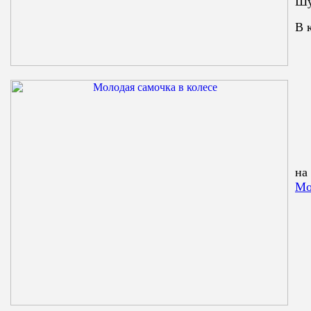
Шу
В 
на
Мо