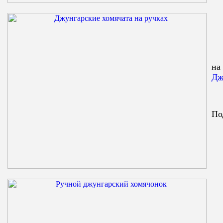
на
Дж
По