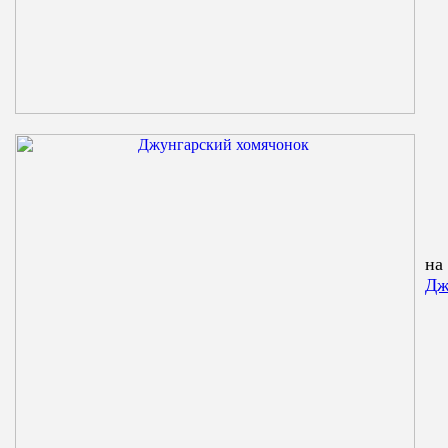
на
Дж