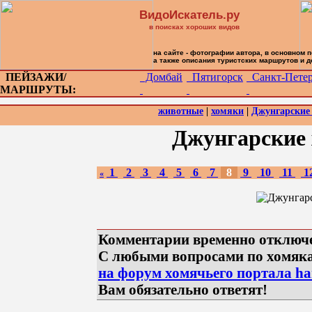
ВидоИскатель.ру
в поисках хороших видов
на сайте - фотографии автора, в основном 
а также описания туристских маршрутов и 
ПЕЙЗАЖИ/
Домбай
Пятигорск
Санкт-Петер
МАРШРУТЫ:
животные
|
хомяки
|
Джунгарские 
Джунгарские 
1
2
3
4
5
6
7
8
9
10
11
1
«
Комментарии временно отключ
С любыми вопросами по хомяк
на форум хомячьего портала ham
Вам обязательно ответят!