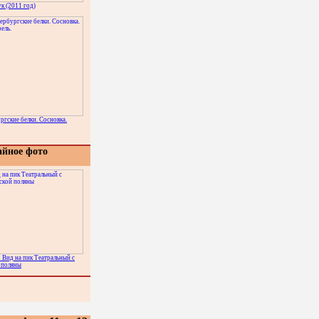
ук (2011 год)
ргские белки. Сосновка.
айное фото
 Вид на пик Театральный с
 поляны