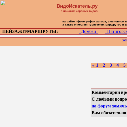
ВидоИскатель.ру
в поисках хороших видов
на сайте - фотографии автора, в основном 
а также описания туристских маршрутов и 
ПЕЙЗАЖИ/МАРШРУТЫ:
Домбай
Пятигор
жи
1
2
3
4
5
«
Комментарии вр
С любыми вопро
на форум хомячье
Вам обязательно