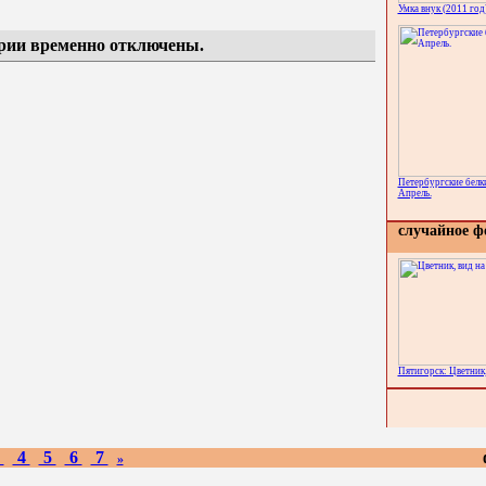
Умка внук (2011 год
рии временно отключены.
Петербургские белки
Апрель.
случайное ф
Пятигорск: Цветник
3
4
5
6
7
»