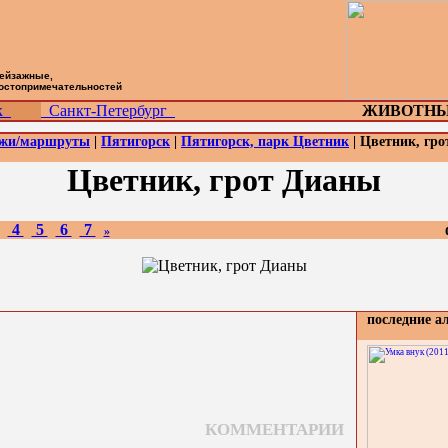
пейзажные,
достопримечательностей
ск
Санкт-Петербург
ЖИВОТНЫ
ажи/маршруты
|
Пятигорск
|
Пятигорск, парк Цветник
| Цветник, гр
Цветник, грот Дианы
4
5
6
7
»
последние а
КОММЕНТАРИИ