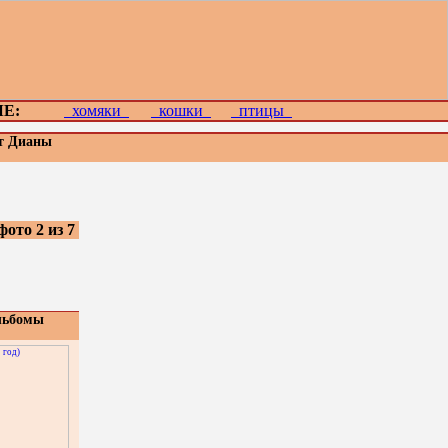
Е:
хомяки
кошки
птицы
от Дианы
фото 2 из 7
льбомы