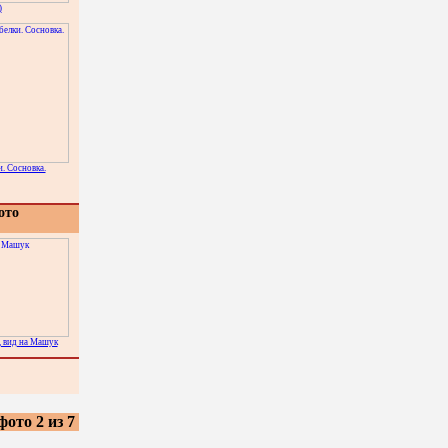
)
. Сосновка.
ото
, вид на Машук
фото 2 из 7