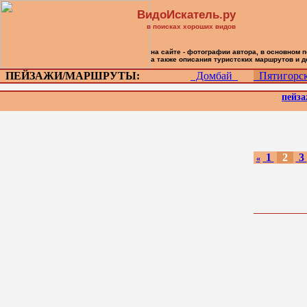
ВидоИскатель.ру
в поисках хороших видов
на сайте - фотографии автора, в основном 
а также описания туристских маршрутов и 
ПЕЙЗАЖИ/МАРШРУТЫ:
Домбай
Пятигор
пейз
1
2
3
«