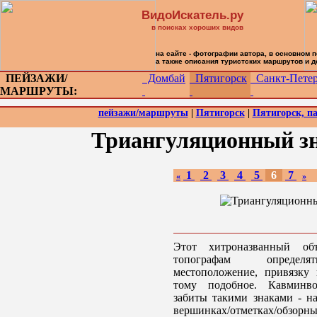
ВидоИскатель.ру
в поисках хороших видов
на сайте - фотографии автора, в основном 
а также описания туристских маршрутов и 
ПЕЙЗАЖИ/
Домбай
Пятигорск
Санкт-Петер
МАРШРУТЫ:
пейзажи/маршруты
|
Пятигорск
|
Пятигорск, п
Триангуляционный зн
1
2
3
4
5
6
7
«
»
Этот хитроназванный об
топографам определя
местоположение, привязку
тому подобное. Кавминв
забиты такими знаками - н
вершинках/отметках/обзор