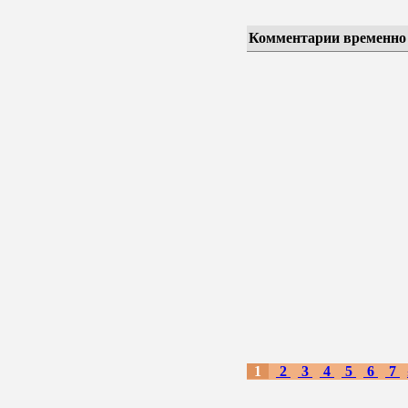
Комментарии временно
1
2
3
4
5
6
7