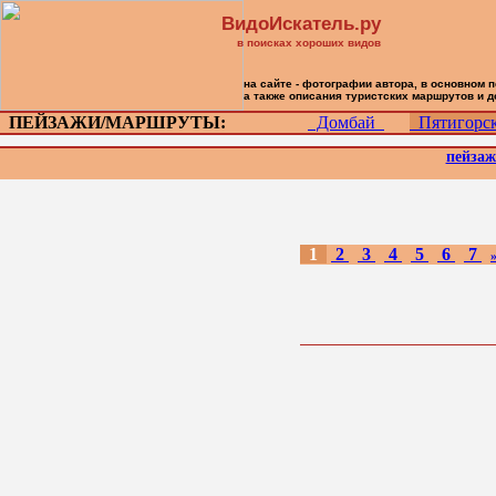
ВидоИскатель.ру
в поисках хороших видов
на сайте - фотографии автора, в основном 
а также описания туристских маршрутов и 
ПЕЙЗАЖИ/МАРШРУТЫ:
Домбай
Пятигор
пейза
1
2
3
4
5
6
7