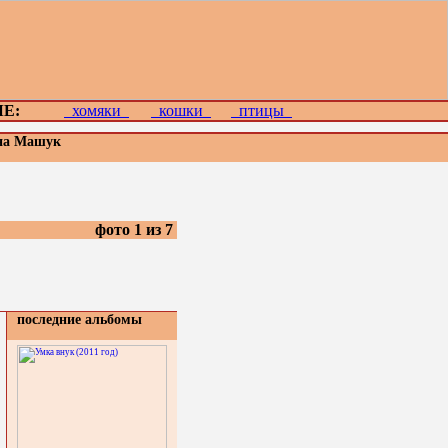
Е:
хомяки
кошки
птицы
 на Машук
фото 1 из 7
последние альбомы