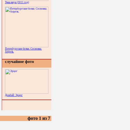
Умка внук (2011 год)
Петербургские белки. Сосновка.
Апрель.
случайное фото
Домбай: Эрцог
фото 1 из 7