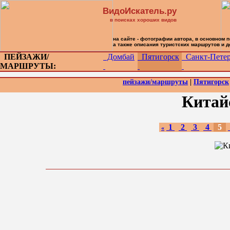
ВидоИскатель.ру
в поисках хороших видов
на сайте - фотографии автора, в основном 
а также описания туристских маршрутов и 
ПЕЙЗАЖИ/
Домбай
Пятигорск
Санкт-Петер
МАРШРУТЫ:
пейзажи/маршруты
|
Пятигорск
Китай
1
2
3
4
5
«