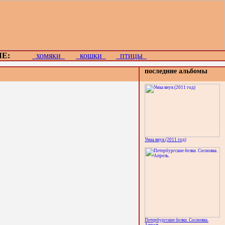
Е:
хомяки
кошки
птицы
последние альбомы
Умка внук (2011 год)
Петербургские белки. Сосновка.