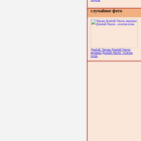
Апрель.
случайное фото
Домбай: Ущелье Домбай-Ульген,
вершина Домбай-Ульген - золотая
осень