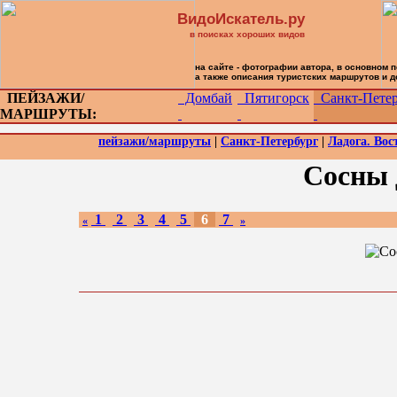
ВидоИскатель.ру
в поисках хороших видов
на сайте - фотографии автора, в основном 
а также описания туристских маршрутов и 
ПЕЙЗАЖИ/
Домбай
Пятигорск
Санкт-Петер
МАРШРУТЫ:
пейзажи/маршруты
|
Санкт-Петербург
|
Ладога. Вос
Сосны 
1
2
3
4
5
6
7
«
»