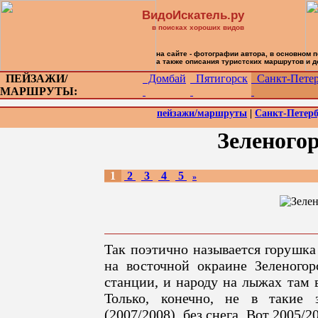
ВидоИскатель.ру
в поисках хороших видов
на сайте - фотографии автора, в основном 
а также описания туристских маршрутов и 
ПЕЙЗАЖИ/
Домбай
Пятигорск
Санкт-Петер
МАРШРУТЫ:
пейзажи/маршруты
|
Санкт-Петерб
Зеленогор
1
2
3
4
5
»
Так поэтично называется горушка
на восточной окраине Зеленогор
станции, и народу на лыжах там 
Только, конечно, не в такие 
(2007/2008), без снега. Вот 2005/2