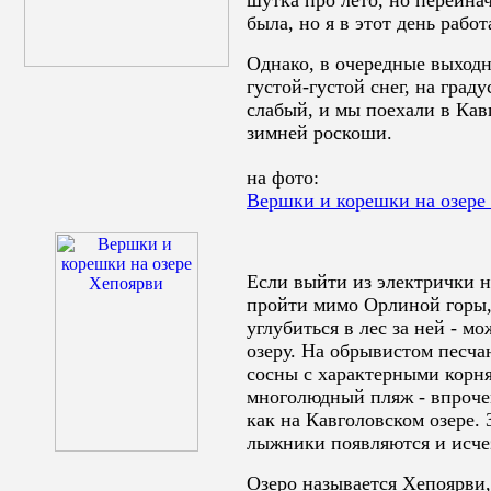
шутка про лето, но переинач
была, но я в этот день работ
Однако, в очередные выход
густой-густой снег, на град
слабый, и мы поехали в Кав
зимней роскоши.
на фото:
Вершки и корешки на озере
Если выйти из электрички н
пройти мимо Орлиной горы, 
углубиться в лес за ней - 
озеру. На обрывистом песча
сосны с характерными корня
многолюдный пляж - впроче
как на Кавголовском озере.
лыжники появляются и исче
Озеро называется Хепоярви,