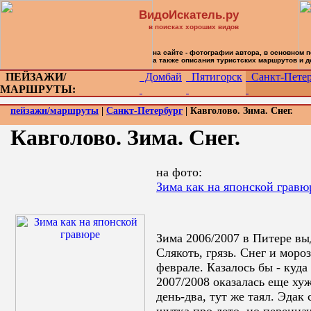
ВидоИскатель.ру
в поисках хороших видов
на сайте - фотографии автора, в основном 
а также описания туристских маршрутов и 
ПЕЙЗАЖИ/
Домбай
Пятигорск
Санкт-Петер
МАРШРУТЫ:
пейзажи/маршруты
|
Санкт-Петербург
| Кавголово. Зима. Снег.
Кавголово. Зима. Снег.
на фото:
Зима как на японской гравю
Зима 2006/2007 в Питере вы
Слякоть, грязь. Снег и моро
феврале. Казалось бы - куд
2007/2008 оказалась еще хуж
день-два, тут же таял. Эдак 