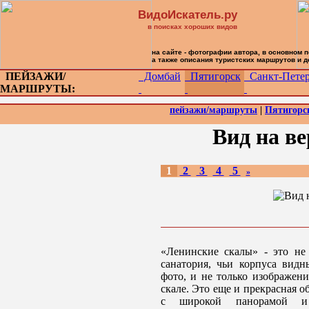
ВидоИскатель.ру
в поисках хороших видов
на сайте - фотографии автора, в основном 
а также описания туристских маршрутов и 
ПЕЙЗАЖИ/
Домбай
Пятигорск
Санкт-Петер
МАРШРУТЫ:
пейзажи/маршруты
|
Пятигорс
Вид на в
1
2
3
4
5
»
«Ленинские скалы» - это не 
санатория, чьи корпуса вид
фото, и не только изображен
скале. Это еще и прекрасная о
с широкой панорамой и