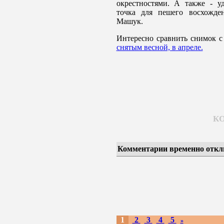
окрестностями. А также - уд
точка для пешего восхожде
Машук.
Интересно сравнить снимок с
снятым весной, в апреле.
К
Комментарии временно откл
1
2
3
4
5
»