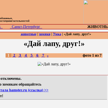
пейзажные,
достопримечательностей
ск
Санкт-Петербург
ЖИВОТНЫ
животные
|
хомяки
|
Умка
| «Дай лапу, друг!»
«Дай лапу, друг!»
1
2
3
4
5
6
7
фото 1 из 7
»
 отключены.
о хомякам обращайтесь
тала hamster.ru (ссылка) >>
т!