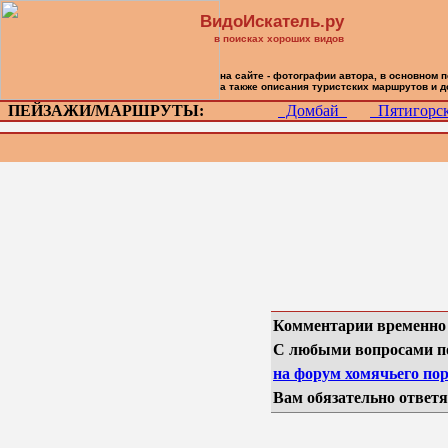
ВидоИскатель.ру
в поисках хороших видов
на сайте - фотографии автора, в основном 
а также описания туристских маршрутов и 
ПЕЙЗАЖИ/МАРШРУТЫ:
Домбай
Пятигор
Комментарии временно
С любыми вопросами п
на форум хомячьего пор
Вам обязательно ответя