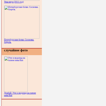
Умка внук (2011 год)
Петербургские белки. Сосновка.
Апрель.
случайное фото
Домбай: Утес и водопад на склоне
пика Кап