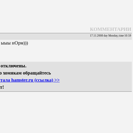
КОММЕНТАРИИ
17.11.2008 day Monday, time 10:59
 ыыы нОрм)))
 отключены.
о хомякам обращайтесь
тала hamster.ru (ссылка) >>
т!