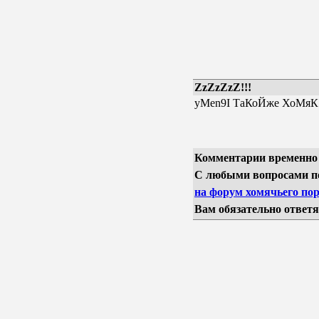
ZzZzZzZ!!!
yMen9I ТаКоЙже ХоМяК
Комментарии временно
С любыми вопросами п
на форум хомячьего пор
Вам обязательно ответя