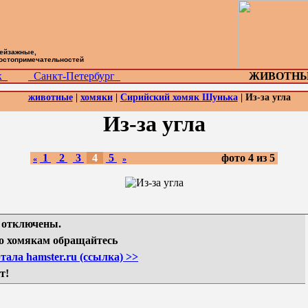
пейзажные,
достопримечательностей
ск
Санкт-Петербург
ЖИВОТНЫ
животные
|
хомяки
|
Сирийский хомяк Шунька
| Из-за угла
Из-за угла
1
2
3
4
5
фото 4 из 5
«
»
 отключены.
о хомякам обращайтесь
тала hamster.ru (ссылка) >>
т!