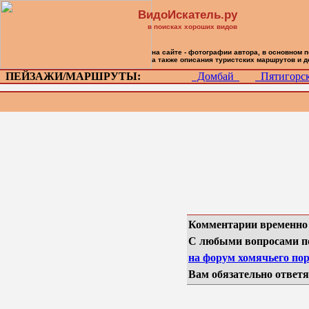
ВидоИскатель.ру
в поисках хороших видов
на сайте - фотографии автора, в основном 
а также описания туристских маршрутов и 
ПЕЙЗАЖИ/МАРШРУТЫ:
Домбай
Пятигор
Комментарии временно
С любыми вопросами п
на форум хомячьего пор
Вам обязательно ответя