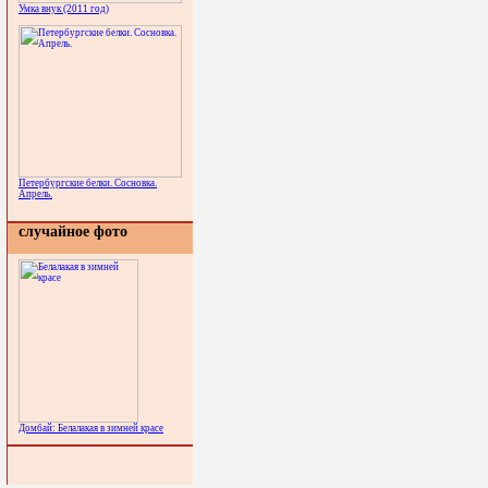
Умка внук (2011 год)
Петербургские белки. Сосновка.
Апрель.
случайное фото
Домбай: Белалакая в зимней красе