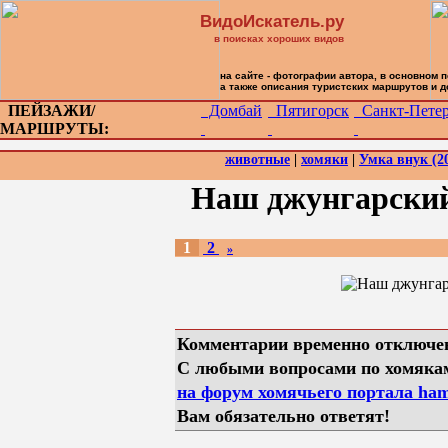
ВидоИскатель.ру
в поисках хороших видов
на сайте - фотографии автора, в основном 
а также описания туристских маршрутов и 
ПЕЙЗАЖИ/
Домбай
Пятигорск
Санкт-Петер
МАРШРУТЫ:
животные
|
хомяки
|
Умка внук (20
Наш джунгарский
1
2
»
Комментарии временно отключе
С любыми вопросами по хомяка
на форум хомячьего портала hams
Вам обязательно ответят!