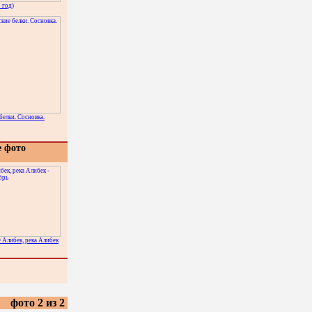
 год)
белки. Сосновка.
е фото
 Алибек, река Алибек
фото 2 из 2