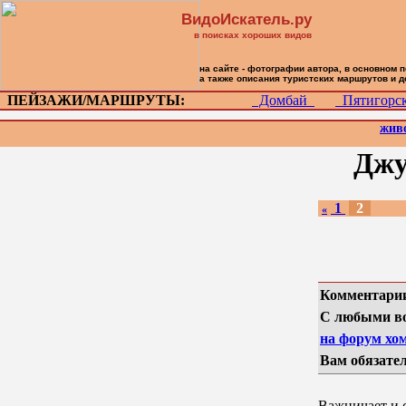
ВидоИскатель.ру
в поисках хороших видов
на сайте - фотографии автора, в основном 
а также описания туристских маршрутов и 
ПЕЙЗАЖИ/МАРШРУТЫ:
Домбай
Пятигор
жив
Джу
1
2
«
Комментарии
С любыми во
на форум хом
Вам обязател
Важничает и с