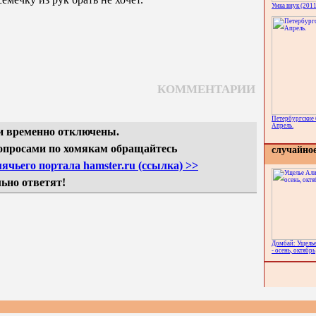
Умка внук (2011
КОММЕНТАРИИ
Петербургские 
Апрель.
 временно отключены.
просами по хомякам обращайтесь
случайно
ячьего портала hamster.ru (ссылка) >>
ьно ответят!
Домбай: Ущелье
- осень, октябрь