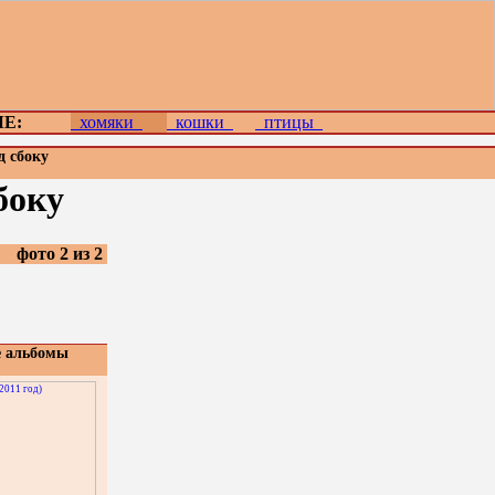
Е:
хомяки
кошки
птицы
д сбоку
боку
фото 2 из 2
е альбомы