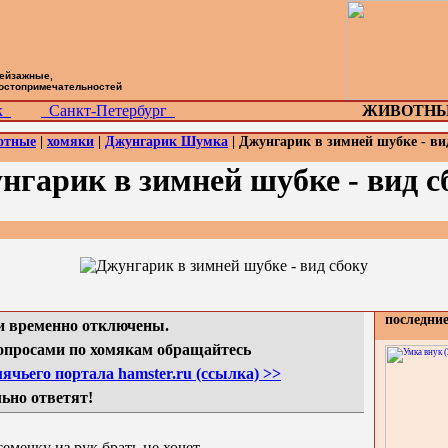
пейзажные,
достопримечательностей
ск
Санкт-Петербург
ЖИВОТНЫ
отные
|
хомяки
|
Джунгарик Шумка
| Джунгарик в зимней шубке - ви
нгарик в зимней шубке - вид с
последни
 временно отключены.
просами по хомякам обращайтесь
ячьего портала hamster.ru (ссылка) >>
ьно ответят!
емечку из рук брать не хочет.