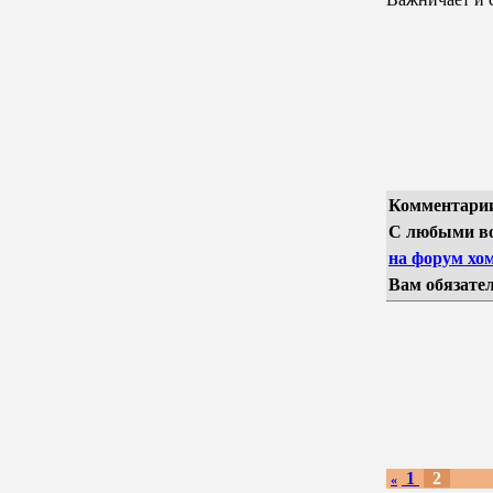
Комментарии
С любыми во
на форум хом
Вам обязател
1
2
«