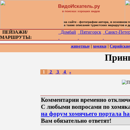
ВидоИскатель.ру
в поисках хороших видов
на сайте - фотографии автора, в основном 
а также описания туристских маршрутов и 
ПЕЙЗАЖИ/
Домбай
Пятигорск
Санкт-Петер
МАРШРУТЫ:
животные
|
хомяки
|
Сирийские
Принц
1
2
3
4
»
Комментарии временно отключ
С любыми вопросами по хомяк
на форум хомячьего портала ham
Вам обязательно ответят!