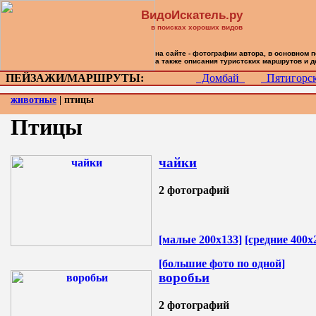
ВидоИскатель.ру
в поисках хороших видов
на сайте - фотографии автора, в основном 
а также описания туристских маршрутов и 
ПЕЙЗАЖИ/МАРШРУТЫ:
Домбай
Пятигор
животные
| птицы
Птицы
чайки
2 фотографий
[малые 200х133]
[средние 400х
[большие фото по одной]
воробьи
2 фотографий