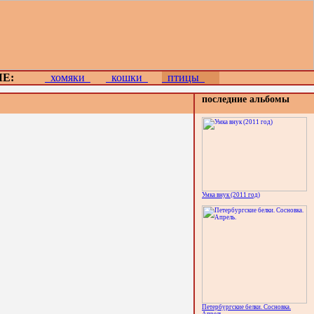
Е:
хомяки
кошки
птицы
последние альбомы
Умка внук (2011 год)
Петербургские белки. Сосновка.