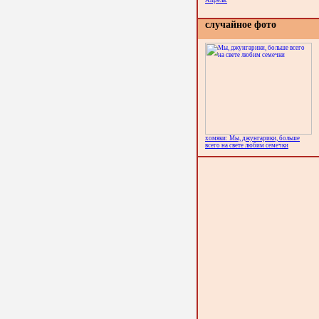
Апрель.
случайное фото
хомяки: Мы, джунгарики, больше
всего на свете любим семечки